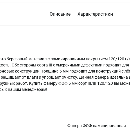
Описание
Характеристики
I – это березовый материал с ламинированным покрытием 120/120 г
ость. Обе стороны сорта III с умеренными дефектами подходят для
рновые конструкции. Толщина 6 мм подходит для конструкций с лё
защищает от влаги и упрощает очистку. Данная фанера идеальна 
ужных работ. Купить фанеру ФОФ 6 мм сорт III/III 120/120 вы может
сь к нашим менеджерам!
Фанера ФОФ ламинированная