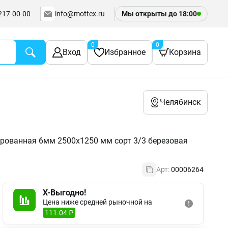
217-00-00
info@mottex.ru
Мы открыты до
18:00
0
0
Вход
Избранное
Корзина
Челябинск
ованная 6мм 2500х1250 мм сорт 3/3 березовая
Арт:
00006264
X-Выгодно!
Цена ниже средней рыночной на
111.04 ₽