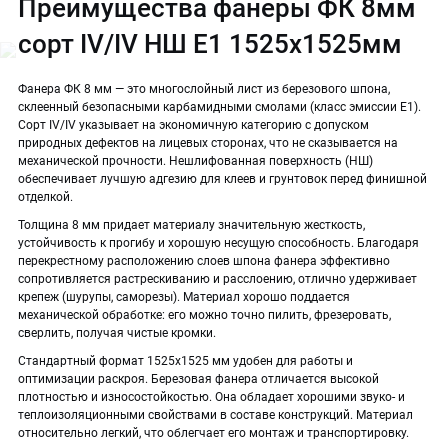
Преимущества фанеры ФК 8мм
сорт IV/IV НШ Е1 1525х1525мм
Фанера ФК 8 мм — это многослойный лист из березового шпона,
склеенный безопасными карбамидными смолами (класс эмиссии Е1).
Сорт IV/IV указывает на экономичную категорию с допуском
природных дефектов на лицевых сторонах, что не сказывается на
механической прочности. Нешлифованная поверхность (НШ)
обеспечивает лучшую адгезию для клеев и грунтовок перед финишной
отделкой.
Толщина 8 мм придает материалу значительную жесткость,
устойчивость к прогибу и хорошую несущую способность. Благодаря
перекрестному расположению слоев шпона фанера эффективно
сопротивляется растрескиванию и расслоению, отлично удерживает
крепеж (шурупы, саморезы). Материал хорошо поддается
механической обработке: его можно точно пилить, фрезеровать,
сверлить, получая чистые кромки.
Стандартный формат 1525х1525 мм удобен для работы и
оптимизации раскроя. Березовая фанера отличается высокой
плотностью и износостойкостью. Она обладает хорошими звуко- и
теплоизоляционными свойствами в составе конструкций. Материал
относительно легкий, что облегчает его монтаж и транспортировку.