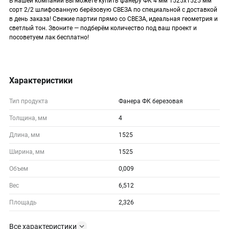
В нашей компании вы можете купить фанеру ФК 4 мм 1525х1525 мм
сорт 2/2 шлифованную берёзовую СВЕЗА по специальной с доставкой
в день заказа! Свежие партии прямо со СВЕЗА, идеальная геометрия и
светлый тон. Звоните — подберём количество под ваш проект и
посоветуем лак бесплатно!
Характеристики
Тип продукта
Фанера ФК березовая
Толщина, мм
4
Длина, мм
1525
Ширина, мм
1525
Объем
0,009
Вес
6,512
Площадь
2,326
Все характеристики