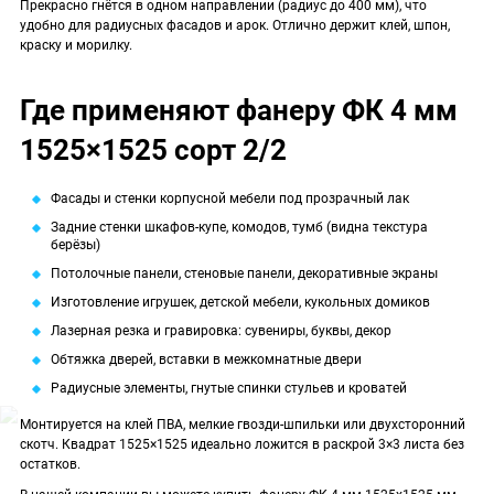
Прекрасно гнётся в одном направлении (радиус до 400 мм), что
удобно для радиусных фасадов и арок. Отлично держит клей, шпон,
краску и морилку.
Где применяют фанеру ФК 4 мм
1525×1525 сорт 2/2
Фасады и стенки корпусной мебели под прозрачный лак
Задние стенки шкафов-купе, комодов, тумб (видна текстура
берёзы)
Потолочные панели, стеновые панели, декоративные экраны
Изготовление игрушек, детской мебели, кукольных домиков
Лазерная резка и гравировка: сувениры, буквы, декор
Обтяжка дверей, вставки в межкомнатные двери
Радиусные элементы, гнутые спинки стульев и кроватей
Монтируется на клей ПВА, мелкие гвозди-шпильки или двухсторонний
скотч. Квадрат 1525×1525 идеально ложится в раскрой 3×3 листа без
остатков.