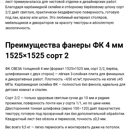
лист премиум-класса для чистовой отделки и дизайнерских работ.
Благодаря карбамидной склейке и отборному берёзовому шпону сорт
2/2 даёт светлую, практически бездефектную поверхность, готовую
под лак, краску или шпон. Это любимый материал столяров,
мебельщиков и декораторов за красоту текстуры и абсолютную
экологичность.
Преимущества фанеры ФК 4 мм
1525×1525 сорт 2
ФК СВЕЗА толщиной 4 мм (формат 1525×1525 мм, сорт 2/2, берёза,
шлифованная с двух сторон) — лёгкая 3-слойная плита для финишных
и декоративных работ. Плотность ~650 кг/м³, прочность на изгиб ≥45
МПа. Карбамидная склейка ФК — полностью без фенола, идеальна для
детских комнат и спален.
Сорт 2/2 — только здоровые светлые сучки до 10 мм и редкие
прожилки, поверхность почти как у сорта 1/1, но по цене ниже.
Двусторонняя тонкая шлифовка (зерно 100–120) даёт бархатистую
текстуру, готовую под прозрачный лак без дополнительной обработки.
Квадратный лист без обзола и перекосов, точность ±0,3 мм.
Вес всего 9,5 кг — легко переносить и монтировать даже на потолок.