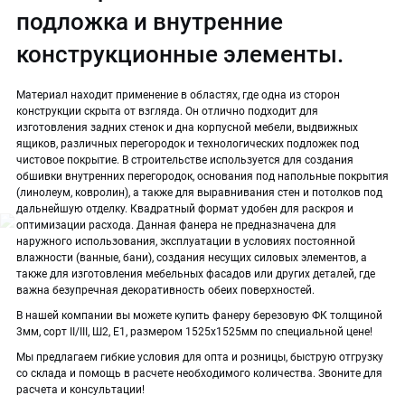
подложка и внутренние
конструкционные элементы.
Материал находит применение в областях, где одна из сторон
конструкции скрыта от взгляда. Он отлично подходит для
изготовления задних стенок и дна корпусной мебели, выдвижных
ящиков, различных перегородок и технологических подложек под
чистовое покрытие. В строительстве используется для создания
обшивки внутренних перегородок, основания под напольные покрытия
(линолеум, ковролин), а также для выравнивания стен и потолков под
дальнейшую отделку. Квадратный формат удобен для раскроя и
оптимизации расхода. Данная фанера не предназначена для
наружного использования, эксплуатации в условиях постоянной
влажности (ванные, бани), создания несущих силовых элементов, а
также для изготовления мебельных фасадов или других деталей, где
важна безупречная декоративность обеих поверхностей.
В нашей компании вы можете купить фанеру березовую ФК толщиной
3мм, сорт II/III, Ш2, Е1, размером 1525х1525мм по специальной цене!
Мы предлагаем гибкие условия для опта и розницы, быструю отгрузку
со склада и помощь в расчете необходимого количества. Звоните для
расчета и консультации!