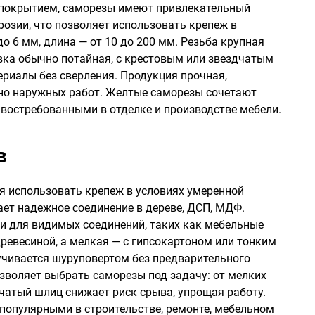
 покрытием, саморезы имеют привлекательный
розии, что позволяет использовать крепеж в
о 6 мм, длина — от 10 до 200 мм. Резьба крупная
овка обычно потайная, с крестовым или звездчатым
ериалы без сверления. Продукция прочная,
ично наружных работ. Желтые саморезы сочетают
 востребованными в отделке и производстве мебели.
в
я использовать крепеж в условиях умеренной
ает надежное соединение в дереве, ДСП, МДФ.
и для видимых соединений, таких как мебельные
древесиной, а мелкая — с гипсокартоном или тонким
учивается шуруповертом без предварительного
зволяет выбрать саморезы под задачу: от мелких
чатый шлиц снижает риск срыва, упрощая работу.
популярными в строительстве, ремонте, мебельном