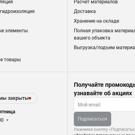
ляция
Расчет материалов
 гидроизоляция
Доставка
Хранение на складе
ые элементы
Полная упаковка материа
вашего объекта
Выгрузка/подъем материа
е товары
Получайте промокод
узнавайте об акциях
 мы закрыты
пятница
Подписаться
00
Нажимая кнопку «Подписаться