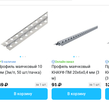
В наличии
Онлайн-заказ
Профиль маячковый 10
Профиль маячковый
П
мм (3м/п, 50 шт/пачка)
КНАУФ ПМ 20х6х0,4 мм (3
К
м)
(3
49 ₽
91 ₽
1
за 1 шт.
за 1 шт.
В корзину
В корзину