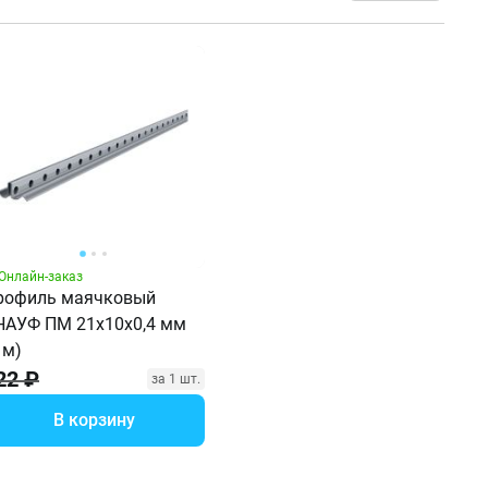
Онлайн-заказ
рофиль маячковый
НАУФ ПМ 21х10х0,4 мм
 м)
22 ₽
за 1 шт.
В корзину