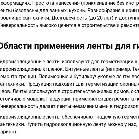
деформациях. Простота нанесения (приклеивание без инст
ленты безопасны для ванных, кухонь. Разнообразие ширин и
кровли до сантехники. Долговечность (до 20 лет) и доступ
Универсальность высоко ценится в строительстве и ремонте
Области применения ленты для 
Гидроизоляционные ленты используют для герметизации шв
гидроизоляционных пленок. Битумные ленты (например, Т
ремонта трещин. Полимерные и бутилкаучуковые ленты вос
сантехники. Продукция подходит для герметизации оконны
швов. Ленты используют в строительстве жилых домов, ск
устойчивые модели. Продукция применяется для ремонта п
Универсальность делает ленты незаменимыми в гидроизоля
Гидроизоляционные ленты обеспечивают надежную гермети
сантехники. Купить гидроизоляционную ленту можно у нас
вариант.