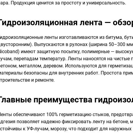
пара. Продукция ценится за простоту и универсальность.
Гидроизоляционная лента — обзо
Гидроизоляционные ленты изготавливаются из битума, бути
двусторонним). Выпускаются в рулонах (ширина 50–300 мм,
Nicoband) имеют защитную посыпку, полимерные — высокую 
лучам, перепадам температур. Ленты наносятся на чистые 
бетоном, металлом, деревом. Используются для герметизац
материалы безопасны для внутренних работ. Простота пр
троительстве и ремонте.
Главные преимущества гидроизо
Ленты обеспечивают 100% герметизацию стыков, предотвр
адгезия позволяет надежно фиксировать ленту на бетоне, 
устойчивы к УФ-лучам, морозу, что подходит для наружны