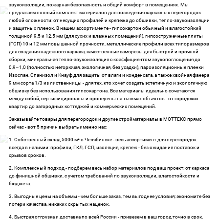
звукоизоляции, пожарная безопасность и общий комфорт в помещениях. Мы
предлагаем полный комплект материалов для возведения каркасных перегородок
любой сложности: от несущих профилей и крепежа до обшивки, тепло-звукоизоляции
и защитных пленок. В нашем ассортименте - гипсокартон обычный и влагостойкий
толщиной 9,5 и 12,5 мм (для сухих и влажных помещений), гипсостружечные плиты
(ГСП) 10 и 12 мм повышенной прочности, металлические профили всех типоразмеров
для создания надежного каркаса, качественные саморезы для быстрой и прочной
сборки, минеральная тепло-звукоизоляция с коэффициентом звукопоглощения до
0,9–1,0 (полностью негорючая, экологичная, без усадки), пароизоляционные пленки
Изоспан, Спанизол и Кнауф для защиты от влаги и конденсата, а также хвойная фанера
9 мм сорта 1/3 из лиственницы - для тех, кто хочет создать эстетичную и экологичную
обшивку без использования гипсокартона. Все материалы идеально сочетаются
между собой, сертифицированы и проверены на тысячах объектов - от городских
квартир до загородных коттеджей и коммерческих помещений.
Заказывайте товары для перегородок и другие стройматериалы в МОТТЕКС прямо
сейчас - вот 5 причин выбрать именно нас:
1. Собственный склад 5000 м² в Челябинске - весь ассортимент для перегородок
всегда в наличии: профили, ГКЛ, ГСП, изоляция, крепеж - без ожидания поставок и
срывов сроков.
2. Комплексный подход - подберем весь набор материалов под ваш проект: от каркаса
до финишной обшивки, с учетом требований по звукоизоляции, влагостойкости и
бюджета.
3. Выгодные цены на объемы - чем больше заказ, тем выгоднее условия; экономите без
потери качества, никаких скрытых наценок.
4. Быстрая отгрузка и доставка по всей России - привезем в ваш город точно в срок,