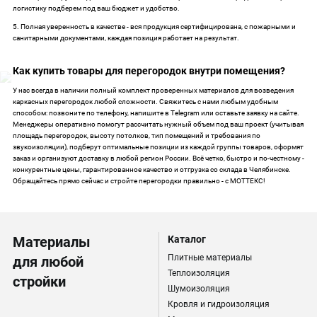
логистику подберем под ваш бюджет и удобство.
5. Полная уверенность в качестве - вся продукция сертифицирована, с пожарными и
санитарными документами, каждая позиция работает на результат.
Как купить товары для перегородок внутри помещения?
У нас всегда в наличии полный комплект проверенных материалов для возведения
каркасных перегородок любой сложности. Свяжитесь с нами любым удобным
способом: позвоните по телефону, напишите в Telegram или оставьте заявку на сайте.
Менеджеры оперативно помогут рассчитать нужный объем под ваш проект (учитывая
площадь перегородок, высоту потолков, тип помещений и требования по
звукоизоляции), подберут оптимальные позиции из каждой группы товаров, оформят
заказ и организуют доставку в любой регион России. Всё четко, быстро и по-честному -
конкурентные цены, гарантированное качество и отгрузка со склада в Челябинске.
Обращайтесь прямо сейчас и стройте перегородки правильно - с МОТТЕКС!
Материалы
Каталог
Плитные материалы
для любой
Теплоизоляция
стройки
Шумоизоляция
Кровля и гидроизоляция