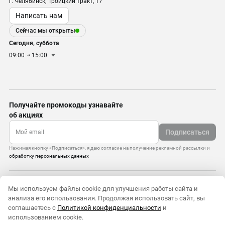
г. Челябинск; Троицкий тракт, 17
Написать нам
Сейчас мы открыты
Сегодня, суббота
09:00
15:00
Получайте промокоды узнавайте
об акциях
Подписаться
Нажимая кнопку «Подписаться», я даю согласие на получение рекламной рассылки и
обработку персональных данных
Управление cookie-файлами
Мы используем файлы cookie для улучшения работы сайта и
Политика конфиденциальности
анализа его использования. Продолжая использовать сайт, вы
Старая версия сайта
соглашаетесь с
Политикой конфиденциальности
и
© 2010–2026 — ООО «Моттекс»
использованием cookie.