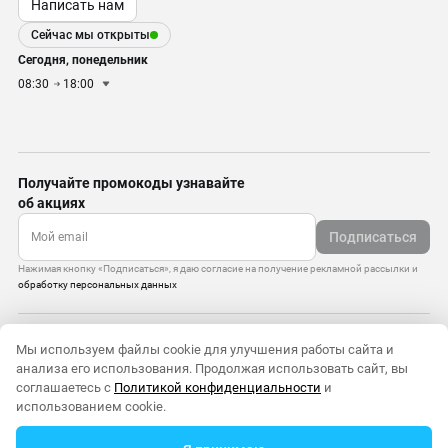
Написать нам
Сейчас мы открыты
Сегодня, понедельник
08:30
18:00
Получайте промокоды узнавайте
об акциях
Подписаться
Нажимая кнопку «Подписаться», я даю согласие на получение рекламной рассылки и
обработку персональных данных
Управление cookie-файлами
Мы используем файлы cookie для улучшения работы сайта и
Политика конфиденциальности
анализа его использования. Продолжая использовать сайт, вы
Старая версия сайта
соглашаетесь с
Политикой конфиденциальности
и
© 2010–2026 — ООО «Моттекс»
использованием cookie.
0
0