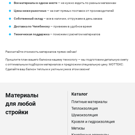
Все материалы в одном месте
— не нужно ездить по разным магазинам
Цены ниже рыночных
— за счет прямых поставок от производителей
Собственный склад
— все в наличии, отгружаем в день заказа
Доставка по Челябинску
— привезем в удобное время
Техническая поддержка
— поможем с расчетом материалов
Рассчитайте стоимость материалов прямо сейчас!
Пришлите план вашего балкона нашему технологу — мы подготовим детальную смету
с оптимальным подбором материалов и предложим специальную цену. МОТТЕКС:
Сделайте ваш балкон теплым и уютным уже в этом сезоне!
Материалы
Каталог
Плитные материалы
для любой
Теплоизоляция
стройки
Шумоизоляция
Кровля и гидроизоляция
Метизы