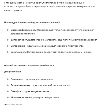
оптовым ценам. У нас есть всё: от утеплителя и остекления до финишной
отделки. Получите бесплатную консультацию технолога и расчет материалов для
вашего проекта!
Почему для балкона выбирают наши материалы?
Энергоэффективность
: Современные утеплители сохранят тепло и снизят
затраты на отопление
Долговечность
: Влагостойкие материалы защитят от сырости и промерзания
Эргономика
: Продуманные решения для экономии пространства
Безопасность
: Вся продукция соответствует противопожарным нормам
Полный комплект материалов для балкона:
Для утепления
Пеноплекс
— идеален для стен и пола
Базальтовая вата
— для комплексной теплоизоляции
Пенофол
— отражающая изоляция
Монтажная пена
— для герметизации швов
Для остекления