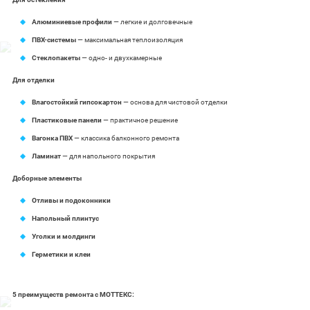
Алюминиевые профили
— легкие и долговечные
ПВХ-системы
— максимальная теплоизоляция
Стеклопакеты
— одно- и двухкамерные
Для отделки
Влагостойкий гипсокартон
— основа для чистовой отделки
Пластиковые панели
— практичное решение
Вагонка ПВХ
— классика балконного ремонта
Ламинат
— для напольного покрытия
Доборные элементы
Отливы и подоконники
Напольный плинтус
Уголки и молдинги
Герметики и клеи
5 преимуществ ремонта с МОТТЕКС: